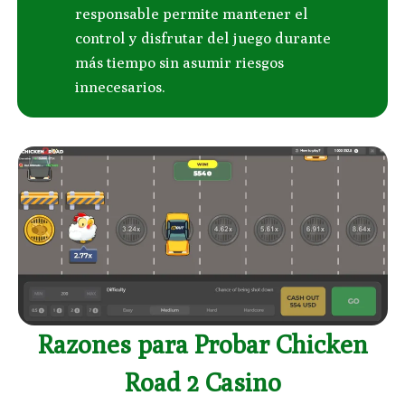
responsable permite mantener el
control y disfrutar del juego durante
más tiempo sin asumir riesgos
innecesarios.
Razones para Probar Chicken
¡Fantásticos bonos para jugar a Chicken Road 2!
Road 2 Casino
JUGAR AHORA