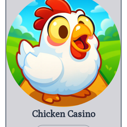
Chicken Casino