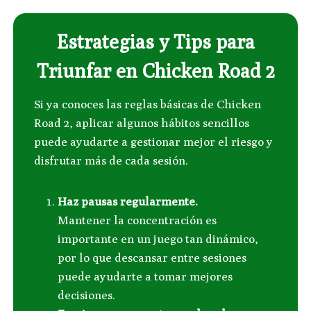
Estrategias y Tips para
Triunfar en Chicken Road 2
Si ya conoces las reglas básicas de Chicken
Road 2, aplicar algunos hábitos sencillos
puede ayudarte a gestionar mejor el riesgo y
disfrutar más de cada sesión.
Haz pausas regularmente.
Mantener la concentración es
importante en un juego tan dinámico,
por lo que descansar entre sesiones
puede ayudarte a tomar mejores
decisiones.