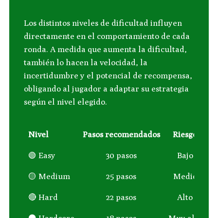
Los distintos niveles de dificultad influyen
directamente en el comportamiento de cada
ronda. A medida que aumenta la dificultad,
también lo hacen la velocidad, la
incertidumbre y el potencial de recompensa,
obligando al jugador a adaptar su estrategia
según el nivel elegido.
Nivel
Pasos recomendados
Riesgo
M
🟢 Easy
30 pasos
Bajo
🟡 Medium
25 pasos
Medio
🔴 Hard
22 pasos
Alto