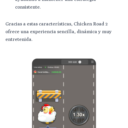
consistente.
Gracias a estas características, Chicken Road 2
ofrece una experiencia sencilla, dinámica y muy
entretenida.