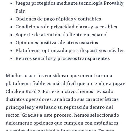
Juegos protegidos mediante tecnología Provably
Fair
Opciones de pago rápidas y confiables
Condiciones de privacidad claras y accesibles
Soporte de atención al cliente en español
Opiniones positivas de otros usuarios
Plataforma optimizada para dispositivos móviles
Retiros sencillos y procesos transparentes
Muchos usuarios consideran que encontrar una
plataforma fiable es más difícil que aprender a jugar
Chicken Road 2. Por ese motivo, hemos revisado
distintos operadores, analizado sus características
principales y evaluado su reputación dentro del
sector. Gracias a este proceso, hemos seleccionado
únicamente opciones que cumplen con estándares
elevados de seguridad y funcionamiento. De esta