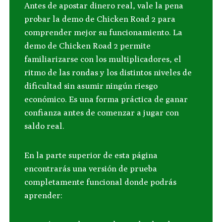
Antes de apostar dinero real, vale la pena
probar la demo de Chicken Road 2 para
comprender mejor su funcionamiento. La
demo de Chicken Road 2 permite
familiarizarse con los multiplicadores, el
ritmo de las rondas y los distintos niveles de
dificultad sin asumir ningún riesgo
económico. Es una forma práctica de ganar
confianza antes de comenzar a jugar con
saldo real.
En la parte superior de esta página
encontrarás una versión de prueba
completamente funcional donde podrás
aprender: