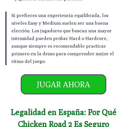
Si prefieres una experiencia equilibrada, los
niveles Easy y Medium suelen ser una buena
elección. Los jugadores que buscan una mayor
intensidad pueden probar Hard o Hardcore,
aunque siempre es recomendable practicar
primero en la demo para comprender mejor el
ritmo del juego.
JUGAR AHORA
Legalidad en España: Por Qué
Chicken Road 2 Es Seguro