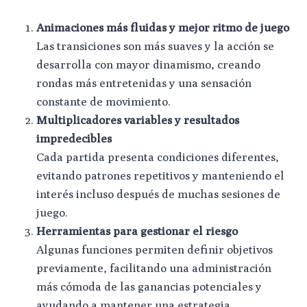
Animaciones más fluidas y mejor ritmo de juego
Las transiciones son más suaves y la acción se
desarrolla con mayor dinamismo, creando
rondas más entretenidas y una sensación
constante de movimiento.
Multiplicadores variables y resultados
impredecibles
Cada partida presenta condiciones diferentes,
evitando patrones repetitivos y manteniendo el
interés incluso después de muchas sesiones de
juego.
Herramientas para gestionar el riesgo
Algunas funciones permiten definir objetivos
previamente, facilitando una administración
más cómoda de las ganancias potenciales y
ayudando a mantener una estrategia