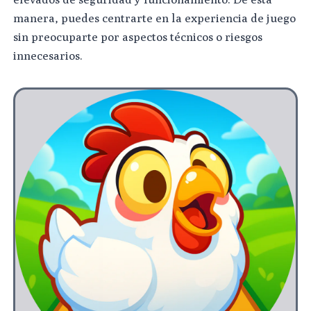
manera, puedes centrarte en la experiencia de juego
sin preocuparte por aspectos técnicos o riesgos
innecesarios.